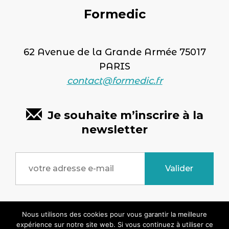
Formedic
62 Avenue de la Grande Armée 75017
PARIS
contact@formedic.fr
Je souhaite m’inscrire à la
newsletter
Copyright © 2026 formedic.fr - Tous droits
Nous utilisons des cookies pour vous garantir la meilleure
expérience sur notre site web. Si vous continuez à utiliser ce
réservés. Site réalisé par
SYMEDIANE