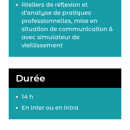
Ateliers de réflexion et
d’analyse de pratiques
professionnelles, mise en
situation de communication &
avec simulateur de
vieillissement
Durée
14 h
En inter ou en intra