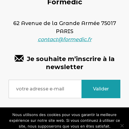
Formedic
62 Avenue de la Grande Armée 75017
PARIS
contact@formedic.fr
Je souhaite m’inscrire à la
newsletter
Copyright © 2026 formedic.fr - Tous droits
Nous utilisons des cookies pour vous garantir la meilleure
expérience sur notre site web. Si vous continuez à utiliser ce
réservés. Site réalisé par
SYMEDIANE
site, nous supposerons que vous en êtes satisfait.