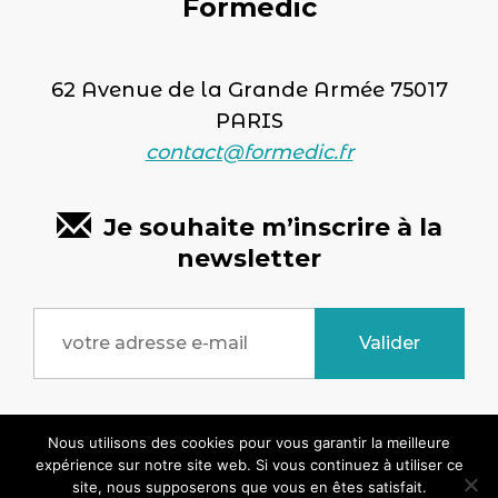
Formedic
62 Avenue de la Grande Armée 75017
PARIS
contact@formedic.fr
Je souhaite m’inscrire à la
newsletter
Copyright © 2026 formedic.fr - Tous droits
Nous utilisons des cookies pour vous garantir la meilleure
expérience sur notre site web. Si vous continuez à utiliser ce
réservés. Site réalisé par
SYMEDIANE
site, nous supposerons que vous en êtes satisfait.